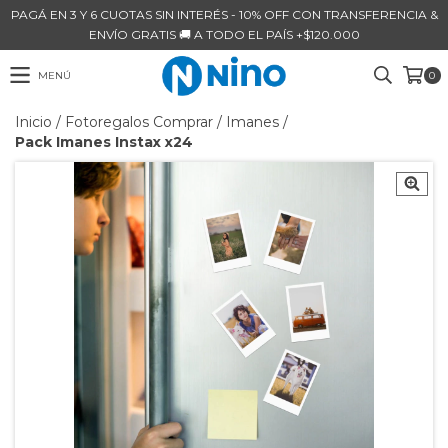
PAGÁ EN 3 Y 6 CUOTAS SIN INTERÉS - 10% OFF CON TRANSFERENCIA &
ENVÍO GRATIS 🚚 A TODO EL PAÍS +$120.000
MENÚ
0
Inicio
/
Fotoregalos Comprar
/
Imanes
/
Pack Imanes Instax x24