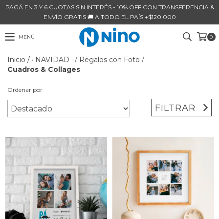
PAGÁ EN 3 Y 6 CUOTAS SIN INTERÉS - 10% OFF CON TRANSFERENCIA &
ENVÍO GRATIS 🚚 A TODO EL PAÍS +$120.000
MENÚ
0
Inicio
/
· NAVIDAD ·
/
Regalos con Foto
/
Cuadros & Collages
Ordenar por
FILTRAR