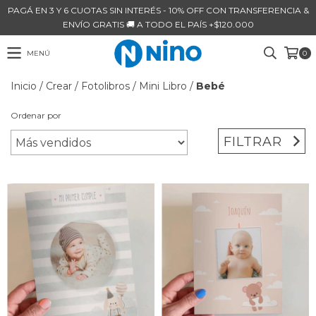
PAGÁ EN 3 Y 6 CUOTAS SIN INTERÉS - 10% OFF CON TRANSFERENCIA &
ENVÍO GRATIS 🚚 A TODO EL PAÍS +$120.000
MENÚ
0
Inicio
/
Crear
/
Fotolibros
/
Mini Libro
/
Bebé
Ordenar por
FILTRAR