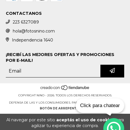
CONTACTANOS
223 6327089
hola@fotosnino.com
Independencia 1640
¡RECIBÍ LAS MEJORES OFERTAS Y PROMOCIONES
POR E-MAIL!
COPYRIGHT NINO - 2026. TODOS LOS DERECHOS RESERVADOS.
DEFENSA DE LAS Y LOS CONSUMIDORES. PARA RECLAMOS
INGRESÁ ACÁ.
Click para chatear
BOTÓN DE ARREPENTIMIENTO
Al navegar por este sitio
aceptás el uso de cookies
para
agilizar tu experiencia de compra.