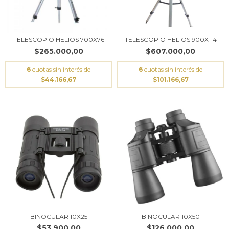
TELESCOPIO HELIOS 700X76
TELESCOPIO HELIOS 900X114
$265.000,00
$607.000,00
6
cuotas sin interés de
6
cuotas sin interés de
$44.166,67
$101.166,67
BINOCULAR 10X25
BINOCULAR 10X50
$53.900,00
$126.000,00