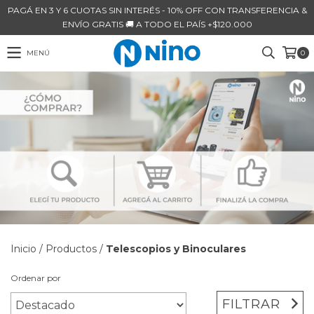
PAGÁ EN 3 Y 6 CUOTAS SIN INTERÉS - 10% OFF CON TRANSFERENCIA &
ENVÍO GRATIS 🚚 A TODO EL PAÍS +$120.000
MENÚ
0
Inicio
/
Productos
/
Telescopios y Binoculares
Ordenar por
FILTRAR