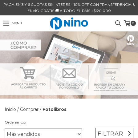
PAGÁ EN 3 Y 6 CUOTAS SIN INTERÉS - 10% OFF CON TRANSFERENCIA &
ENVÍO GRATIS 🚚 A TODO EL PAÍS +$120.000
MENÚ
0
Inicio
/
Comprar
/
Fotolibros
Ordenar por
FILTRAR