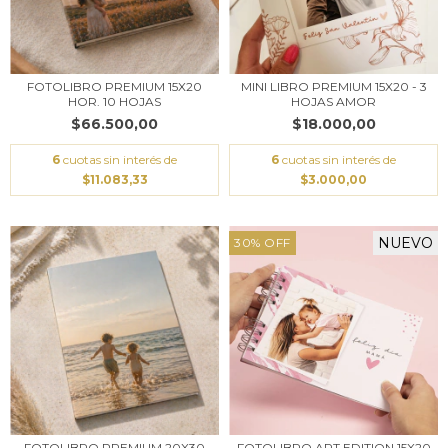
FOTOLIBRO PREMIUM 15X20
MINI LIBRO PREMIUM 15X20 - 3
HOR. 10 HOJAS
HOJAS AMOR
$66.500,00
$18.000,00
6
cuotas sin interés de
6
cuotas sin interés de
$11.083,33
$3.000,00
NUEVO
30
%
OFF
FOTOLIBRO PREMIUM 20X30
FOTOLIBRO ART EDITION 15X20