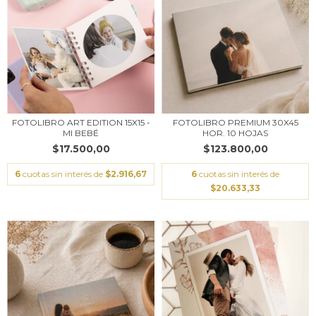
FOTOLIBRO ART EDITION 15X15 -
FOTOLIBRO PREMIUM 30X45
MI BEBÉ
HOR. 10 HOJAS
$17.500,00
$123.800,00
6
cuotas sin interés de
$2.916,67
6
cuotas sin interés de
$20.633,33