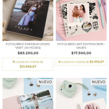
FOTOLIBRO PREMIUM 20X30
FOTOLIBRO ART EDITION 15X15 -
VERT. (10 HOJAS)
VIAJES
$83.200,00
$17.500,00
6
cuotas sin interés de
6
cuotas sin interés de
$2.916,67
$13.866,67
NUEVO
NUEVO