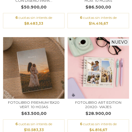
CON DISEÑO PAPÁ...
HOR. 10 HOJAS
$50.900,00
$86.500,00
6
cuotas sin interés de
6
cuotas sin interés de
$8.483,33
$14.416,67
NUEVO
FOTOLIBRO ART EDITION
FOTOLIBRO PREMIUM 15X20
20X20- VIAJES
VERT. 10 HOJAS
$28.900,00
$63.500,00
6
cuotas sin interés de
6
cuotas sin interés de
$4.816,67
$10.583,33