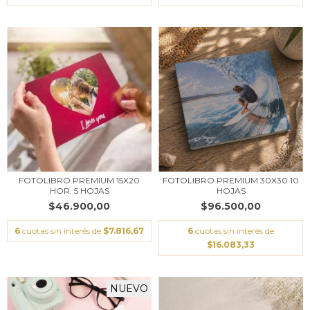
FOTOLIBRO PREMIUM 30X30 10
FOTOLIBRO PREMIUM 15X20
HOJAS
HOR. 5 HOJAS
$96.500,00
$46.900,00
6
cuotas sin interés de
6
cuotas sin interés de
$7.816,67
$16.083,33
NUEVO