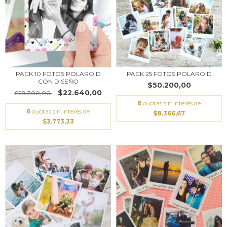
PACK 10 FOTOS POLAROID
PACK 25 FOTOS POLAROID
CON DISEÑO
$50.200,00
$22.640,00
$28.300,00
6
cuotas sin interés de
6
cuotas sin interés de
$8.366,67
$3.773,33