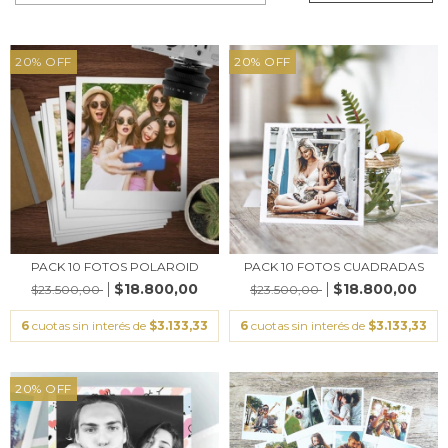
20
%
OFF
20
%
OFF
PACK 10 FOTOS POLAROID
PACK 10 FOTOS CUADRADAS
$18.800,00
$18.800,00
$23.500,00
$23.500,00
6
cuotas sin interés de
$3.133,33
6
cuotas sin interés de
$3.133,33
20
%
OFF