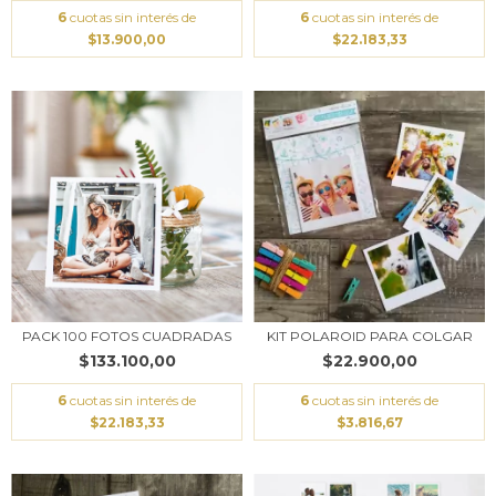
6
cuotas sin interés de
6
cuotas sin interés de
$13.900,00
$22.183,33
PACK 100 FOTOS CUADRADAS
KIT POLAROID PARA COLGAR
$133.100,00
$22.900,00
6
cuotas sin interés de
6
cuotas sin interés de
$22.183,33
$3.816,67