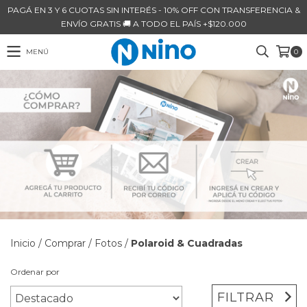
PAGÁ EN 3 Y 6 CUOTAS SIN INTERÉS - 10% OFF CON TRANSFERENCIA &
ENVÍO GRATIS 🚚 A TODO EL PAÍS +$120.000
MENÚ
0
Inicio
/
Comprar
/
Fotos
/
Polaroid & Cuadradas
Ordenar por
FILTRAR