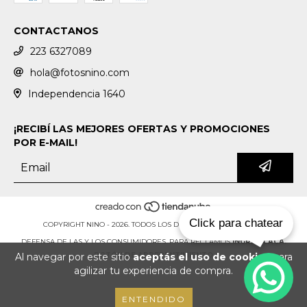
CONTACTANOS
223 6327089
hola@fotosnino.com
Independencia 1640
¡RECIBÍ LAS MEJORES OFERTAS Y PROMOCIONES
POR E-MAIL!
Click para chatear
COPYRIGHT NINO - 2026. TODOS LOS DERECHOS RESERVADOS.
DEFENSA DE LAS Y LOS CONSUMIDORES. PARA RECLAMOS
INGRESÁ ACÁ.
Al navegar por este sitio
aceptás el uso de cookies
para
BOTÓN DE ARREPENTIMIENTO
agilizar tu experiencia de compra.
ENTENDIDO