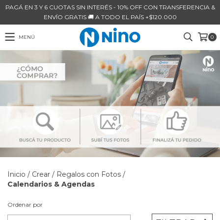
PAGÁ EN 3 Y 6 CUOTAS SIN INTERÉS - 10% OFF CON TRANSFERENCIA &
ENVÍO GRATIS 🚚 A TODO EL PAÍS +$120.000
MENÚ
0
Inicio
/
Crear
/
Regalos con Fotos
/
Calendarios & Agendas
Ordenar por