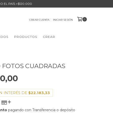
O EL PAÍS +$120.000
0
CREAR CUENTA
INICIAR SESIÓN
ADOS
PRODUCTOS
CREAR
0 FOTOS CUADRADAS
00,00
N INTERÉS DE
$22.183,33
ento
pagando con Transferencia o depósito