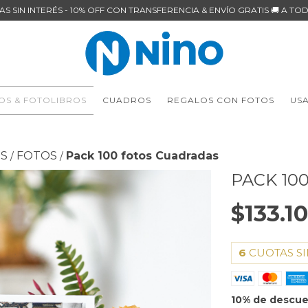
AS SIN INTERÉS - 10% OFF CON TRANSFERENCIA & ENVÍO GRATIS 🚚 A TOD
OS & FOTOLIBROS
CUADROS
REGALOS CON FOTOS
US
OS
FOTOS
Pack 100 fotos Cuadradas
/
/
PACK 10
$133.1
6
CUOTAS SI
10% de descu