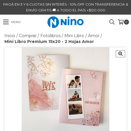
PAGÁ EN 3 Y 6 CUOTAS SIN INTERÉS - 10% OFF CON TRANSFERENCIA &
ENVÍO GRATIS 🚚 A TODO EL PAÍS +$120.000
MENÚ
0
Inicio
/
Comprar
/
Fotolibros
/
Mini Libro
/
Amor
/
Mini Libro Premium 15x20 - 2 Hojas Amor