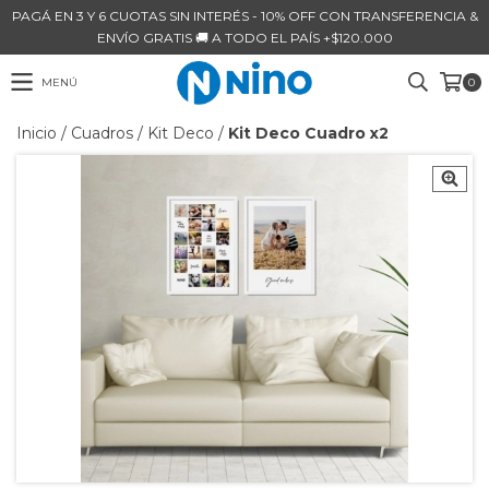
PAGÁ EN 3 Y 6 CUOTAS SIN INTERÉS - 10% OFF CON TRANSFERENCIA &
ENVÍO GRATIS 🚚 A TODO EL PAÍS +$120.000
MENÚ
0
Inicio
/
Cuadros
/
Kit Deco
/
Kit Deco Cuadro x2