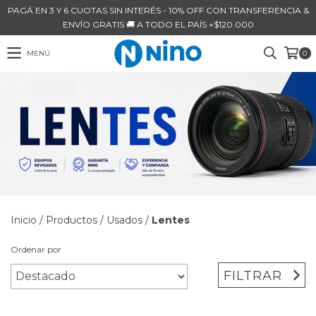
PAGÁ EN 3 Y 6 CUOTAS SIN INTERÉS - 10% OFF CON TRANSFERENCIA &
ENVÍO GRATIS 🚚 A TODO EL PAÍS +$120.000
MENÚ
0
Inicio
/
Productos
/
Usados
/
Lentes
Ordenar por
FILTRAR