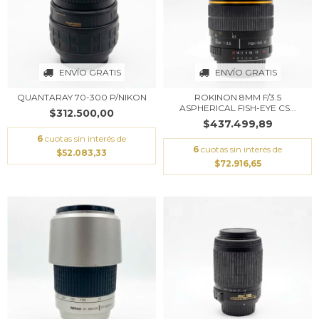
ENVÍO GRATIS
ENVÍO GRATIS
QUANTARAY 70-300 P/NIKON
ROKINON 8MM F/3.5
ASPHERICAL FISH-EYE CS...
$312.500,00
$437.499,89
6
cuotas sin interés de
6
cuotas sin interés de
$52.083,33
$72.916,65