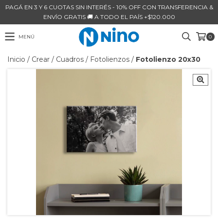
PAGÁ EN 3 Y 6 CUOTAS SIN INTERÉS - 10% OFF CON TRANSFERENCIA &
ENVÍO GRATIS 🚚 A TODO EL PAÍS +$120.000
MENÚ
0
Inicio
/
Crear
/
Cuadros
/
Fotolienzos
/
Fotolienzo 20x30