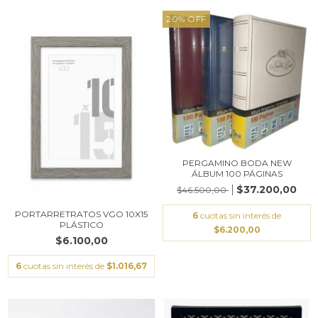
20
%
OFF
PERGAMINO BODA NEW
ÁLBUM 100 PÁGINAS
$37.200,00
$46.500,00
PORTARRETRATOS VGO 10X15
6
cuotas sin interés de
PLÁSTICO
$6.200,00
$6.100,00
6
cuotas sin interés de
$1.016,67