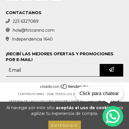
CONTACTANOS
223 6327089
hola@fotosnino.com
Independencia 1640
¡RECIBÍ LAS MEJORES OFERTAS Y PROMOCIONES
POR E-MAIL!
Click para chatear
COPYRIGHT NINO - 2026. TODOS LOS DERECHOS RESERVADOS.
DEFENSA DE LAS Y LOS CONSUMIDORES. PARA RECLAMOS
INGRESÁ ACÁ.
Al navegar por este sitio
aceptás el uso de cookies
para
BOTÓN DE ARREPENTIMIENTO
agilizar tu experiencia de compra.
ENTENDIDO