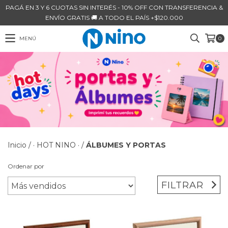
PAGÁ EN 3 Y 6 CUOTAS SIN INTERÉS - 10% OFF CON TRANSFERENCIA &
ENVÍO GRATIS 🚚 A TODO EL PAÍS +$120.000
MENÚ
0
Inicio
/
· HOT NINO ·
/
ÁLBUMES Y PORTAS
Ordenar por
FILTRAR