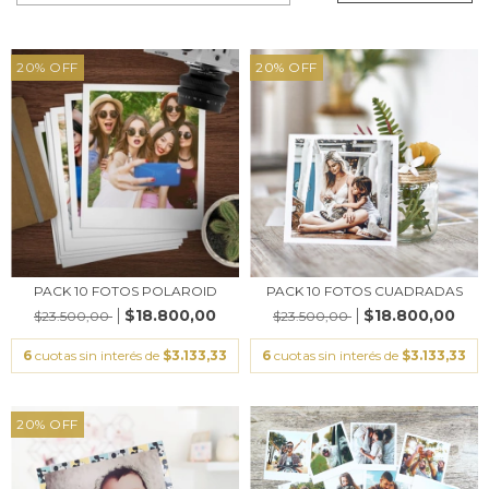
20
%
OFF
20
%
OFF
PACK 10 FOTOS POLAROID
PACK 10 FOTOS CUADRADAS
$18.800,00
$18.800,00
$23.500,00
$23.500,00
6
cuotas sin interés de
$3.133,33
6
cuotas sin interés de
$3.133,33
20
%
OFF