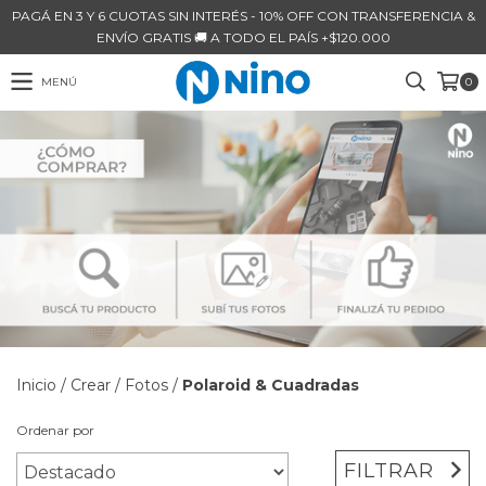
PAGÁ EN 3 Y 6 CUOTAS SIN INTERÉS - 10% OFF CON TRANSFERENCIA &
ENVÍO GRATIS 🚚 A TODO EL PAÍS +$120.000
MENÚ
0
Inicio
/
Crear
/
Fotos
/
Polaroid & Cuadradas
Ordenar por
FILTRAR