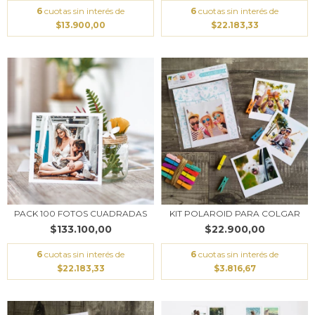
6
cuotas sin interés de
6
cuotas sin interés de
$13.900,00
$22.183,33
PACK 100 FOTOS CUADRADAS
KIT POLAROID PARA COLGAR
$133.100,00
$22.900,00
6
cuotas sin interés de
6
cuotas sin interés de
$22.183,33
$3.816,67