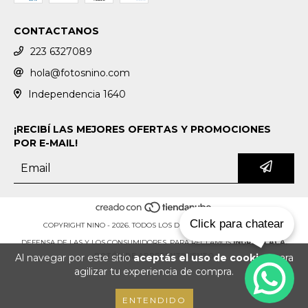
CONTACTANOS
223 6327089
hola@fotosnino.com
Independencia 1640
¡RECIBÍ LAS MEJORES OFERTAS Y PROMOCIONES
POR E-MAIL!
Click para chatear
COPYRIGHT NINO - 2026. TODOS LOS DERECHOS RESERVADOS.
DEFENSA DE LAS Y LOS CONSUMIDORES. PARA RECLAMOS
INGRESÁ ACÁ.
Al navegar por este sitio
aceptás el uso de cookies
para
BOTÓN DE ARREPENTIMIENTO
agilizar tu experiencia de compra.
ENTENDIDO