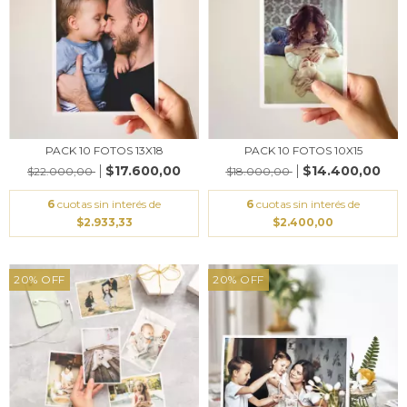
PACK 10 FOTOS 13X18
PACK 10 FOTOS 10X15
$17.600,00
$14.400,00
$22.000,00
$18.000,00
6
cuotas sin interés de
6
cuotas sin interés de
$2.933,33
$2.400,00
20
%
OFF
20
%
OFF