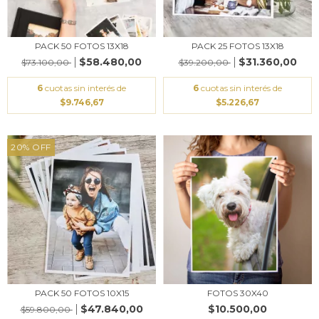
PACK 50 FOTOS 13X18
PACK 25 FOTOS 13X18
$58.480,00
$31.360,00
$73.100,00
$39.200,00
6
cuotas sin interés de
6
cuotas sin interés de
$9.746,67
$5.226,67
20
%
OFF
PACK 50 FOTOS 10X15
FOTOS 30X40
$47.840,00
$10.500,00
$59.800,00