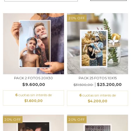
20
%
OFF
PACK 2 FOTOS 20X30
PACK 25 FOTOS 10X15
$9.600,00
$25.200,00
$31.500,00
6
cuotas sin interés de
6
cuotas sin interés de
$1.600,00
$4.200,00
20
%
OFF
20
%
OFF