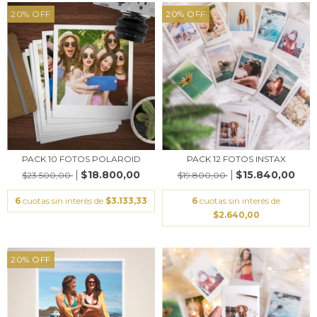
20
%
OFF
20
%
OFF
PACK 10 FOTOS POLAROID
PACK 12 FOTOS INSTAX
$18.800,00
$15.840,00
$23.500,00
$19.800,00
6
cuotas sin interés de
$3.133,33
6
cuotas sin interés de
$2.640,00
20
%
OFF