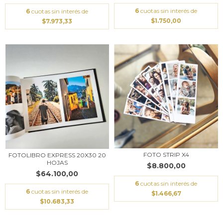
6
cuotas sin interés de
6
cuotas sin interés de
$1.750,00
$7.973,33
FOTO STRIP X4
FOTOLIBRO EXPRESS 20X30 20
HOJAS
$8.800,00
$64.100,00
6
cuotas sin interés de
6
cuotas sin interés de
$1.466,67
$10.683,33