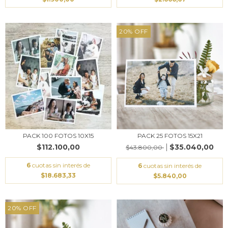
20
%
OFF
PACK 100 FOTOS 10X15
PACK 25 FOTOS 15X21
$112.100,00
$35.040,00
$43.800,00
6
cuotas sin interés de
6
cuotas sin interés de
$18.683,33
$5.840,00
20
%
OFF